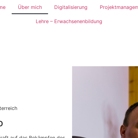
me
Über mich
Digitalisierung
Projektmanage
Lehre – Erwachsenenbildung
terreich
o
 Kraft auf das Bekämpfen des