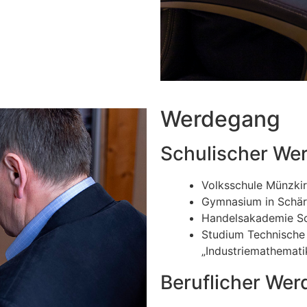
Werdegang
Schulischer We
Volksschule Münzki
Gymnasium in Schär
Handelsakademie Sc
Studium Technische
„Industriemathemati
Beruflicher We