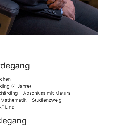
rdegang
rchen
ding (4 Jahre)
härding – Abschluss mit Matura
 Mathematik – Studienzweig
k“ Linz
rdegang