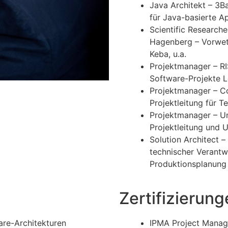
Java Architekt – 3
für Java-basierte A
Scientific Research
Hagenberg – Vorwett
Keba, u.a.
Projektmanager – R
Software-Projekte 
Projektmanager – C
Projektleitung für 
Projektmanager – U
Projektleitung und
Solution Architect –
technischer Verantw
Produktionsplanung
Zertifizierun
are-Architekturen
IPMA Project Manag