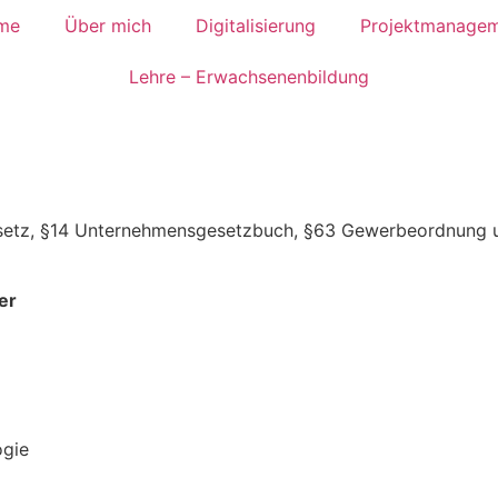
me
Über mich
Digitalisierung
Projektmanage
Lehre – Erwachsenenbildung
setz, §14 Unternehmensgesetzbuch, §63 Gewerbeordnung un
er
ogie